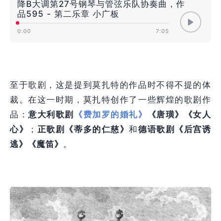
降B大调第27号钢琴与管弦乐队协奏曲，作
品595 - 第二乐章 小广板
0:00
7:05
至于歌剧，这是提到莫扎特的作品时不得不提的体
裁。在这一时期，莫扎特创作了一些辉煌的歌剧作
品：
意大利歌剧
《费加罗的婚礼》
《唐璜》
《女人
心》
；
正歌剧《蒂多的仁慈》
和
德语歌剧《后宫诱
逃》
《魔笛》
。