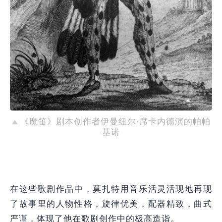
《魔笛》剧本创作者伊曼纽尔·席卡内德演的帕帕
基诺
在这些歌剧作品中，莫扎特用音乐活灵活现地再现
了故事里的人物性格，旋律优美，配器精致，曲式
严谨，体现了他在歌剧创作中的极高造诣。