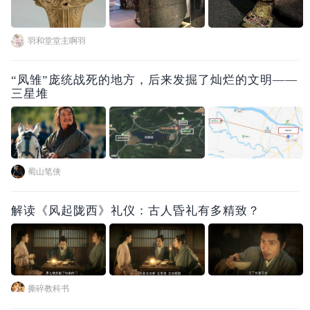
羽和堂堂主啊羽
“凤雏”庞统战死的地方，后来发掘了灿烂的文明——
三星堆
蜀山笔侠
解读《风起陇西》礼仪：古人昏礼有多精致？
撕碎教科书