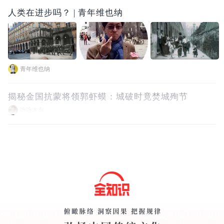
人类在进步吗？ | 青年维也纳
青年维也纳
揭秘金国抗蒙将领郭虾蟆：城破时竟焚城殉节
噜噜木有