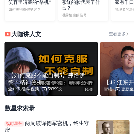
笑容里暗藏的“杀机”
涨红的脸代表了什
家有千口
么？
如何辨别虚假笑容？
管理者的决
泄露情感的信号
大咖讲人文
查看更多
【如何克服不能自制5】弗洛伊
德：精神分析
【46 江东
全知识-哲学视频
59399次
雪楼
更新至
16:48
数星求索录
两周破译德军密机，终生守
战时星芒
密