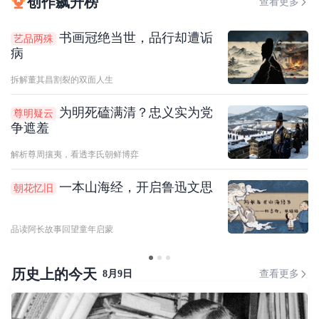
创作飙升榜
查看更多
书画冠绝当世，品行却遭诟
艺品两殊
病
拆解董其昌割裂的双面人生
为明死磕满清？忠义实为党
尊明疑云
争遮羞
解析尊周攘夷，看透李氏朝鲜博弈
一本山海经，开启鲁迅文思
朝花忆旧
品读阿长故事回望童年启蒙
历史上的今天
8月9日
查看更多