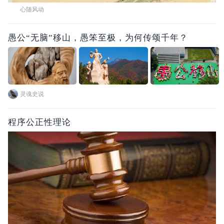
心随风动
愚公“无脑”移山，愚笨至极，为何传颂千年？
灵魂史说
程序公正性理论